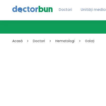
Doctori
Unități medic
Acasă
Doctori
Hematologi
Galați