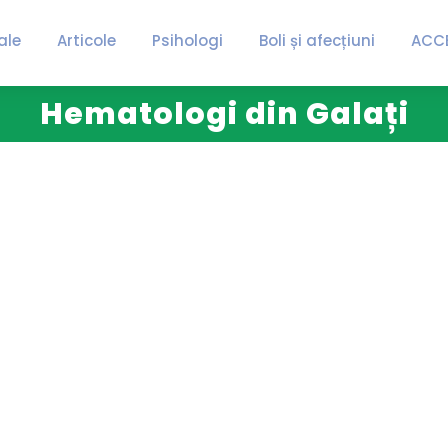
ale
Articole
Psihologi
Boli și afecțiuni
ACC
Hematologi din Galați