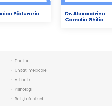
onica Pădurariu
Dr. Alexandrina
Camelia Ghilic
Doctori
Unități medicale
Articole
Psihologi
Boli și afecțiuni