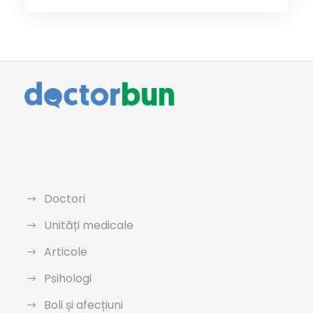
Doctori
Unități medicale
Articole
Psihologi
Boli și afecțiuni