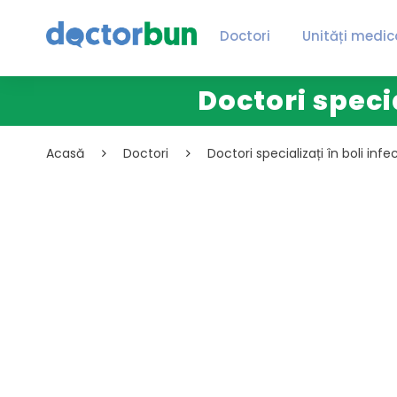
Doctori
Unități medic
Doctori speci
Acasă
Doctori
Doctori specializați în boli infe