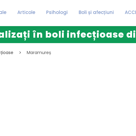
ale
Articole
Psihologi
Boli și afecțiuni
ACC
alizați în boli infecțioase
cțioase
Maramureș