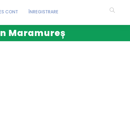
ES CONT
ÎNREGISTRARE
 din Maramureș