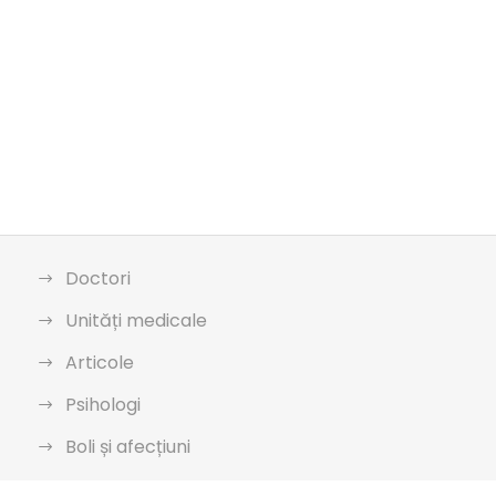
Doctori
Unități medicale
Articole
Psihologi
Boli și afecțiuni