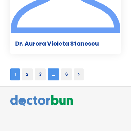
Dr. Aurora Violeta Stanescu
1
2
3
…
6