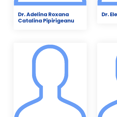
Dr. Adelina Roxana
Dr. E
Catalina Pipirigeanu