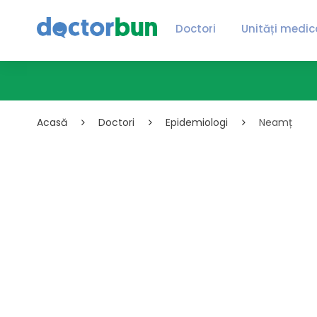
Doctori
Unități medic
Acasă
Doctori
Epidemiologi
Neamț