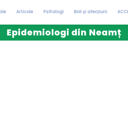
ale
Articole
Psihologi
Boli și afecțiuni
ACC
Epidemiologi din Neamț